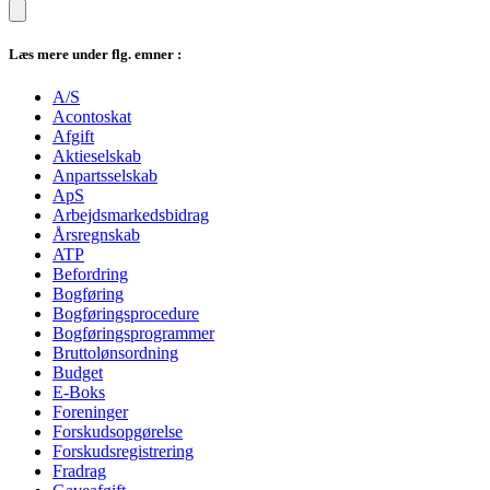
Læs mere under flg. emner :
A/S
Acontoskat
Afgift
Aktieselskab
Anpartsselskab
ApS
Arbejdsmarkedsbidrag
Årsregnskab
ATP
Befordring
Bogføring
Bogføringsprocedure
Bogføringsprogrammer
Bruttolønsordning
Budget
E-Boks
Foreninger
Forskudsopgørelse
Forskudsregistrering
Fradrag