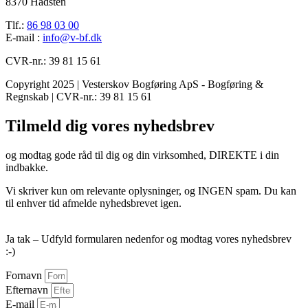
8370 Hadsten
Tlf.:
86 98 03 00
E-mail :
info@v-bf.dk
CVR-nr.: 39 81 15 61
Copyright 2025 | Vesterskov Bogføring ApS - Bogføring &
Regnskab | CVR-nr.: 39 81 15 61
Tilmeld dig vores nyhedsbrev
og modtag gode råd til dig og din virksomhed, DIREKTE i din
indbakke.
Vi skriver kun om relevante oplysninger, og INGEN spam. Du kan
til enhver tid afmelde nyhedsbrevet igen.
Ja tak – Udfyld formularen nedenfor og modtag vores nyhedsbrev
:-)
Fornavn
Efternavn
E-mail