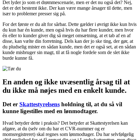
Det lyder jo som et drømmescenarie, men er det nu også det? Nej,
det er det bestemt ikke. Der kan være mange årsager til dette, men
især to problemer presser sig på.
For det første er du alt for sårbar. Dette gælder i øvrigt ikke kun hvis
du kun har én kunde, men også hvis du har flere kunder, men hvor
én eller to kunder giver dig så meget omsætning, at et tab af en af
disse, kan vælte din forretning. Dels kan der jo ske ting, der gør, at
du pludselig mister en sådan kunde, men det er også set, at en sådan
kunde misbruger sin magt, til at få nogle fordele som de slet ikke
burde kunne få.
En anden og ikke uvæsentlig årsag til at
du ikke må nøjes med en enkelt kunde.
Det er
Skattestyrelsens
holdning til, at du så vil
kunne ligestilles med en lønmodtager.
Hvad betyder dette i praksis? Det betyder at Skattestyrelsen kan
afgøre, at du (selv om du har et CVR-nummer og er
momsregistreret) skal regnes som lønmodtager. Du har selvfølgelig
altid mulighed for at få prøvet din sag i Landsskatteretten, men disse