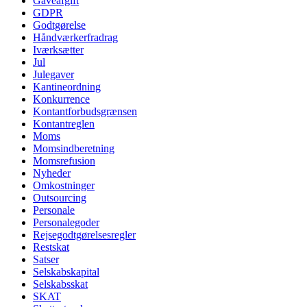
Gaveafgift
GDPR
Godtgørelse
Håndværkerfradrag
Iværksætter
Jul
Julegaver
Kantineordning
Konkurrence
Kontantforbudsgrænsen
Kontantreglen
Moms
Momsindberetning
Momsrefusion
Nyheder
Omkostninger
Outsourcing
Personale
Personalegoder
Rejsegodtgørelsesregler
Restskat
Satser
Selskabskapital
Selskabsskat
SKAT