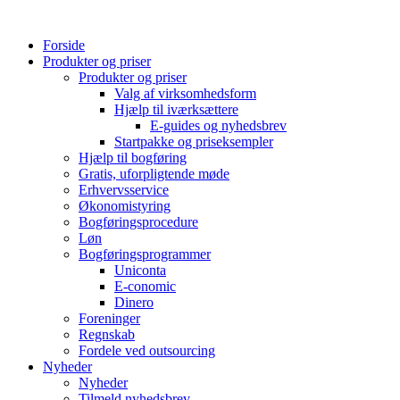
Videre
til
Forside
indhold
Produkter og priser
Produkter og priser
Valg af virksomhedsform
Hjælp til iværksættere
E-guides og nyhedsbrev
Startpakke og priseksempler
Hjælp til bogføring
Gratis, uforpligtende møde
Erhvervsservice
Økonomistyring
Bogføringsprocedure
Løn
Bogføringsprogrammer
Uniconta
E-conomic
Dinero
Foreninger
Regnskab
Fordele ved outsourcing
Nyheder
Nyheder
Tilmeld nyhedsbrev