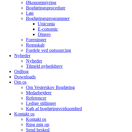
Økonomistyring
Bogføringsprocedure
Løn
Bogføringsprogrammer
Uniconta
E-conomic
Dinero
Foreninger
Regnskab
Fordele ved outsourcing
Nyheder
Nyheder
Tilmeld nyhedsbrev
Ordbog
Downloads
Om os
Om Vesterskov Bogføring
Medarbejdere
Referencer
Ledige stillinger
Køb af bogføringsvirksomhed
Kontakt os
Kontakt os
Ring mig op
Send besked