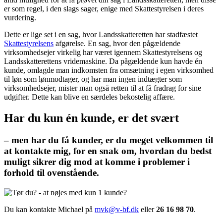
er som regel, i den slags sager, enige med Skattestyrelsen i deres
vurdering.
Dette er lige set i en sag, hvor Landsskatteretten har stadfæstet
Skattestyrelsens
afgørelse. En sag, hvor den pågældende
virksomhedsejer virkelig har været igennem Skattestyrelsens og
Landsskatterettens vridemaskine. Da pågældende kun havde én
kunde, omlagde man indkomsten fra omsætning i egen virksomhed
til løn som lønmodtager, og har man ingen indtægter som
virksomhedsejer, mister man også retten til at få fradrag for sine
udgifter. Dette kan blive en særdeles bekostelig affære.
Har du kun én kunde, er det svært
– men har du få kunder, er du meget velkommen til
at kontakte mig, for en snak om, hvordan du bedst
muligt sikrer dig mod at komme i problemer i
forhold til ovenstående.
Du kan kontakte Michael på
mvk@v-bf.dk
eller
26 16 98 70
.