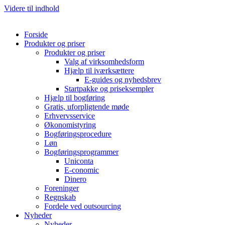
Videre til indhold
Forside
Produkter og priser
Produkter og priser
Valg af virksomhedsform
Hjælp til iværksættere
E-guides og nyhedsbrev
Startpakke og priseksempler
Hjælp til bogføring
Gratis, uforpligtende møde
Erhvervsservice
Økonomistyring
Bogføringsprocedure
Løn
Bogføringsprogrammer
Uniconta
E-conomic
Dinero
Foreninger
Regnskab
Fordele ved outsourcing
Nyheder
Nyheder