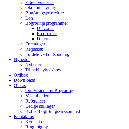
Erhvervsservice
Økonomistyring
Bogføringsprocedure
Løn
Bogføringsprogrammer
Uniconta
E-conomic
Dinero
Foreninger
Regnskab
Fordele ved outsourcing
Nyheder
Nyheder
Tilmeld nyhedsbrev
Ordbog
Downloads
Om os
Om Vesterskov Bogføring
Medarbejdere
Referencer
Ledige stillinger
Køb af bogføringsvirksomhed
Kontakt os
Kontakt os
Ring mig op