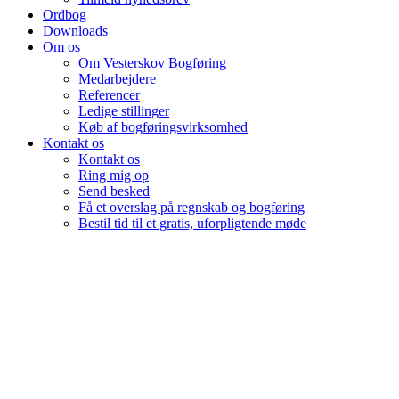
Ordbog
Downloads
Om os
Om Vesterskov Bogføring
Medarbejdere
Referencer
Ledige stillinger
Køb af bogføringsvirksomhed
Kontakt os
Kontakt os
Ring mig op
Send besked
Få et overslag på regnskab og bogføring
Bestil tid til et gratis, uforpligtende møde