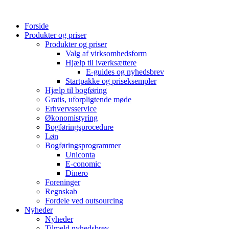
Videre
til
Forside
indhold
Produkter og priser
Produkter og priser
Valg af virksomhedsform
Hjælp til iværksættere
E-guides og nyhedsbrev
Startpakke og priseksempler
Hjælp til bogføring
Gratis, uforpligtende møde
Erhvervsservice
Økonomistyring
Bogføringsprocedure
Løn
Bogføringsprogrammer
Uniconta
E-conomic
Dinero
Foreninger
Regnskab
Fordele ved outsourcing
Nyheder
Nyheder
Tilmeld nyhedsbrev