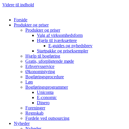
Videre til indhold
Forside
Produkter og priser
Produkter og priser
Valg af virksomhedsform
Hjælp til iværksættere
E-guides og nyhedsbrev
Startpakke og priseksempler
Hjælp til bogføring
Gratis, uforpligtende møde
Erhvervsservice
Økonomistyring
Bogføringsprocedure
Løn
Bogføringsprogrammer
Uniconta
E-conomic
Dinero
Foreninger
Regnskab
Fordele ved outsourcing
Nyheder
Nyheder