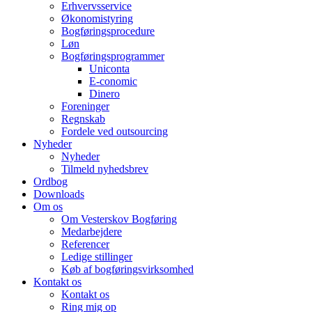
Erhvervsservice
Økonomistyring
Bogføringsprocedure
Løn
Bogføringsprogrammer
Uniconta
E-conomic
Dinero
Foreninger
Regnskab
Fordele ved outsourcing
Nyheder
Nyheder
Tilmeld nyhedsbrev
Ordbog
Downloads
Om os
Om Vesterskov Bogføring
Medarbejdere
Referencer
Ledige stillinger
Køb af bogføringsvirksomhed
Kontakt os
Kontakt os
Ring mig op