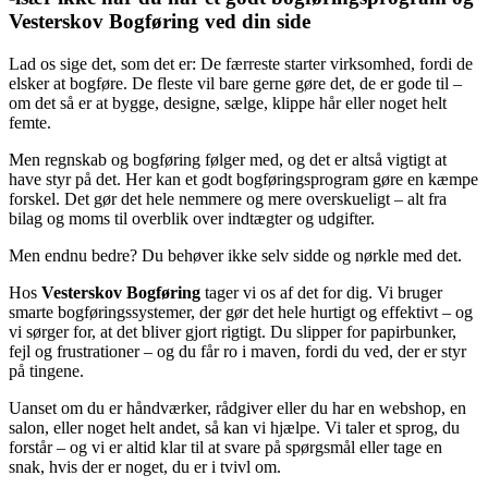
Vesterskov Bogføring ved din side
Lad os sige det, som det er: De færreste starter virksomhed, fordi de
elsker at bogføre. De fleste vil bare gerne gøre det, de er gode til –
om det så er at bygge, designe, sælge, klippe hår eller noget helt
femte.
Men regnskab og bogføring følger med, og det er altså vigtigt at
have styr på det. Her kan et godt bogføringsprogram gøre en kæmpe
forskel. Det gør det hele nemmere og mere overskueligt – alt fra
bilag og moms til overblik over indtægter og udgifter.
Men endnu bedre? Du behøver ikke selv sidde og nørkle med det.
Hos
Vesterskov Bogføring
tager vi os af det for dig. Vi bruger
smarte bogføringssystemer, der gør det hele hurtigt og effektivt – og
vi sørger for, at det bliver gjort rigtigt. Du slipper for papirbunker,
fejl og frustrationer – og du får ro i maven, fordi du ved, der er styr
på tingene.
Uanset om du er håndværker, rådgiver eller du har en webshop, en
salon, eller noget helt andet, så kan vi hjælpe. Vi taler et sprog, du
forstår – og vi er altid klar til at svare på spørgsmål eller tage en
snak, hvis der er noget, du er i tvivl om.