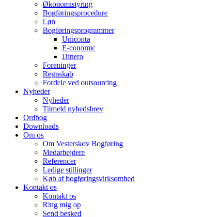
Økonomistyring
Bogføringsprocedure
Løn
Bogføringsprogrammer
Uniconta
E-conomic
Dinero
Foreninger
Regnskab
Fordele ved outsourcing
Nyheder
Nyheder
Tilmeld nyhedsbrev
Ordbog
Downloads
Om os
Om Vesterskov Bogføring
Medarbejdere
Referencer
Ledige stillinger
Køb af bogføringsvirksomhed
Kontakt os
Kontakt os
Ring mig op
Send besked