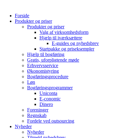
Videre
til
Forside
indhold
Produkter og priser
Produkter og priser
Valg af virksomhedsform
Hjælp til iværksættere
E-guides og nyhedsbrev
Startpakke og priseksempler
Hjælp til bogføring
Gratis, uforpligtende møde
Erhvervsservice
Økonomistyring
Bogføringsprocedure
Løn
Bogføringsprogrammer
Uniconta
E-conomic
Dinero
Foreninger
Regnskab
Fordele ved outsourcing
Nyheder
Nyheder
Tilmeld nyhedsbrev