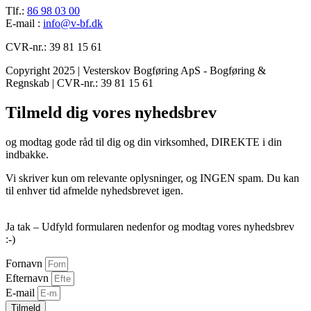
Tlf.:
86 98 03 00
E-mail :
info@v-bf.dk
CVR-nr.: 39 81 15 61
Copyright 2025 | Vesterskov Bogføring ApS - Bogføring &
Regnskab | CVR-nr.: 39 81 15 61
Tilmeld dig vores nyhedsbrev
og modtag gode råd til dig og din virksomhed, DIREKTE i din
indbakke.
Vi skriver kun om relevante oplysninger, og INGEN spam. Du kan
til enhver tid afmelde nyhedsbrevet igen.
Ja tak – Udfyld formularen nedenfor og modtag vores nyhedsbrev
:-)
Fornavn
Efternavn
E-mail
Tilmeld