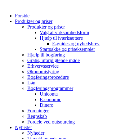
Videre
til
Forside
indhold
Produkter og priser
Produkter og priser
Valg af virksomhedsform
Hjælp til iværksættere
E-guides og nyhedsbrev
Startpakke og priseksempler
Hjælp til bogføring
Gratis, uforpligtende møde
Erhvervsservice
Økonomistyring
Bogføringsprocedure
Løn
Bogføringsprogrammer
Uniconta
E-conomic
Dinero
Foreninger
Regnskab
Fordele ved outsourcing
Nyheder
Nyheder
Tilmeld nyhedsbrev