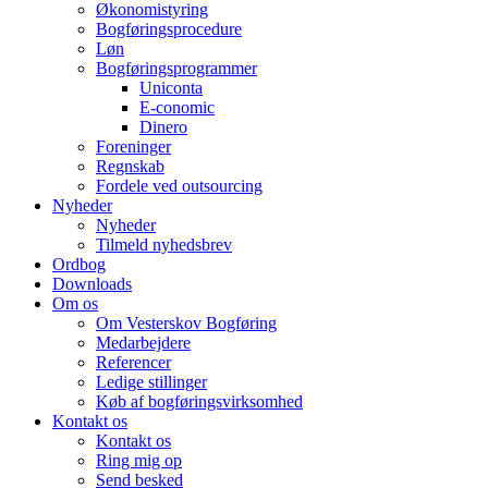
Økonomistyring
Bogføringsprocedure
Løn
Bogføringsprogrammer
Uniconta
E-conomic
Dinero
Foreninger
Regnskab
Fordele ved outsourcing
Nyheder
Nyheder
Tilmeld nyhedsbrev
Ordbog
Downloads
Om os
Om Vesterskov Bogføring
Medarbejdere
Referencer
Ledige stillinger
Køb af bogføringsvirksomhed
Kontakt os
Kontakt os
Ring mig op
Send besked