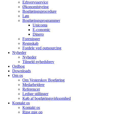
Erhvervsservice
Økonomistyring
Bogføringsprocedure
Løn
Bogføringsprogrammer
Uniconta
E-conomic
Dinero
Foreninger
Regnskab
Fordele ved outsourcing
Nyheder
Nyheder
Tilmeld nyhedsbrev
Ordbog
Downloads
Om os
Om Vesterskov Bogføring
Medarbejdere
Referencer
Ledige stillinger
Køb af bogføringsvirksomhed
Kontakt os
Kontakt os
Ring mig op