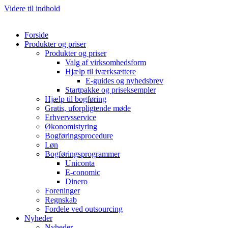
Videre til indhold
Forside
Produkter og priser
Produkter og priser
Valg af virksomhedsform
Hjælp til iværksættere
E-guides og nyhedsbrev
Startpakke og priseksempler
Hjælp til bogføring
Gratis, uforpligtende møde
Erhvervsservice
Økonomistyring
Bogføringsprocedure
Løn
Bogføringsprogrammer
Uniconta
E-conomic
Dinero
Foreninger
Regnskab
Fordele ved outsourcing
Nyheder
Nyheder