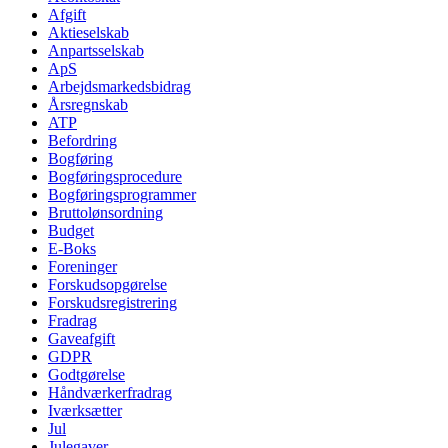
Afgift
Aktieselskab
Anpartsselskab
ApS
Arbejdsmarkedsbidrag
Årsregnskab
ATP
Befordring
Bogføring
Bogføringsprocedure
Bogføringsprogrammer
Bruttolønsordning
Budget
E-Boks
Foreninger
Forskudsopgørelse
Forskudsregistrering
Fradrag
Gaveafgift
GDPR
Godtgørelse
Håndværkerfradrag
Iværksætter
Jul
Julegaver