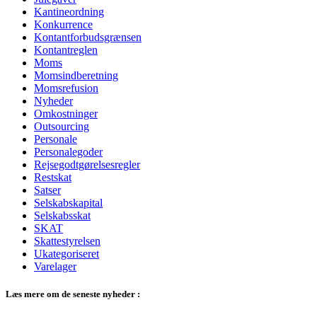
Kantineordning
Konkurrence
Kontantforbudsgrænsen
Kontantreglen
Moms
Momsindberetning
Momsrefusion
Nyheder
Omkostninger
Outsourcing
Personale
Personalegoder
Rejsegodtgørelsesregler
Restskat
Satser
Selskabskapital
Selskabsskat
SKAT
Skattestyrelsen
Ukategoriseret
Varelager
Læs mere om de seneste nyheder :