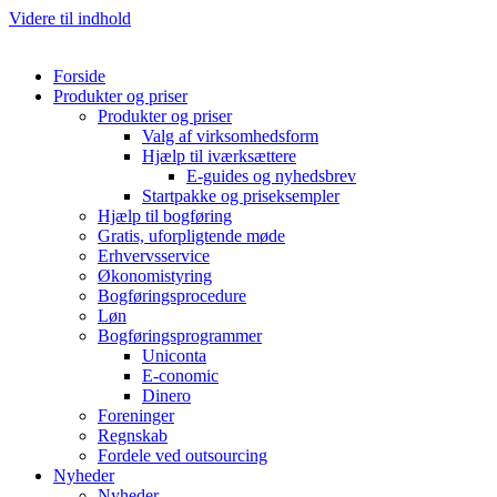
Videre til indhold
Forside
Produkter og priser
Produkter og priser
Valg af virksomhedsform
Hjælp til iværksættere
E-guides og nyhedsbrev
Startpakke og priseksempler
Hjælp til bogføring
Gratis, uforpligtende møde
Erhvervsservice
Økonomistyring
Bogføringsprocedure
Løn
Bogføringsprogrammer
Uniconta
E-conomic
Dinero
Foreninger
Regnskab
Fordele ved outsourcing
Nyheder
Nyheder