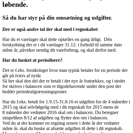
løbende.
Så du har styr på din omsætning og udgifter.
Der er også andre tal der skal med i regnskabet
Har du et varelager skal dette optælles en gang årligt. Dén
forskydning der er i dit varelager 31.12. i forhold til samme dato
sidste år, påvirker nemlig dit vareforbrug, og skal derfor med.
Har du husket at periodisere?
Det er f.eks. forsikringer hvor man typisk betaler for en periode der
går på tværs af nytår.
Så her skal den del der er betalt i det nye år fratrækkes, og i stedet
for skrives i balancen som et tilgodehavende under den post der
hedder periodeafgrænsningsposter.
Har du f.eks. betalt for 1.9.15-31.8.16 er udgiften for de 4 måneder i
2015 og skal selvfølgelig med i dit regnskab for 2015 mens de
8 måneder der vedrører 2016 skal om i balancen. Du beregner
simpelthen 8/12 af udgiften og flytter den om i balancen.
Ved du at der kommer en regning senere i dette år der vedrører
sidste år, skal du huske at afsætte udgiften til dette i dit regnskab.