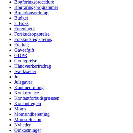
Bogføringsprocedure
Bogføringsprogrammer
Bruttolønsordning
Budget
E-Boks
Foreninger
Forskudsopgørelse
Forskudsregistrering
Fradrag
Gaveafgift
GDPR
Godtgørelse
Håndværkerfradrag
Iværksætter
Jul
Julegaver
Kantineordning
Konkurrence
Kontantforbudsgrænsen
Kontantreglen
Moms
Momsindberetning
Momsrefusion
Nyheder
Omkostninger