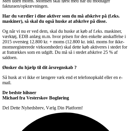
Men uden moms. Momsen skal først med når du modtager
fakturaen/opkrævningen.
Har du værdier i dine aktiver som du må afskrive på (f.eks.
maskiner), så skal du også huske at
afskrive på disse.
Og når vi nu er ved dem, skal du huske at køb af f.eks. maskiner,
værktøj, EDB anlæg m.m. hvor prisen for den enkelte anskaffelse i
2015 oversteg 12.800 kr. + moms (12.800 kr. inkl. moms for ikke-
momsregistrerede virksomheder) skal dette køb aktiveres i stedet for
at fratrækkes som en udgift. Du må så i stedet afskrive 25 % af
saldoen.
Ønsker du hjælp til dit årsregnskab ?
Så husk at vi ikke er længere væk end et telefonopkald eller en e-
mail.
De bedste hilsner
Michael fra Vesterskov Bogføring
Del Dette Nyhedsbrev, Vælg Din Platform!