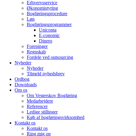
Erhvervsservice
Økonomistyring
Bogføringsprocedure
Løn
Bogføringsprogrammer
Uniconta
E-conomic
Dinero
Foreninger
Regnskab
Fordele ved outsourcing
Nyheder
Nyheder
Tilmeld nyhedsbrev
Ordbog
Downloads
Om os
Om Vesterskov Bogføring
Medarbejdere
Referencer
Ledige stillinger
Køb af bogføringsvirksomhed
Kontakt os
Kontakt os
Ring mig op