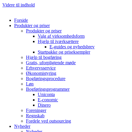
Videre til indhold
Forside
Produkter og priser
Produkter og priser
Valg af virksomhedsform
Hjælp til iværksættere
E-guides og nyhedsbrev
Startpakke og priseksempler
Hjælp til bogføring
Gratis, uforpligtende møde
Erhvervsservice
Økonomistyring
Bogføringsprocedure
Løn
Bogføringsprogrammer
Uniconta
E-conomic
Dinero
Foreninger
Regnskab
Fordele ved outsourcing
Nyheder
Nyheder