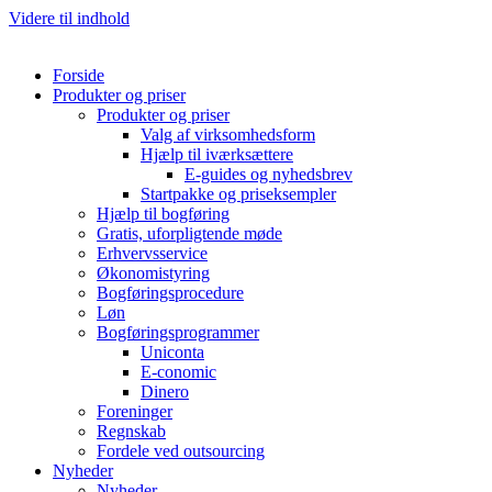
Videre til indhold
Forside
Produkter og priser
Produkter og priser
Valg af virksomhedsform
Hjælp til iværksættere
E-guides og nyhedsbrev
Startpakke og priseksempler
Hjælp til bogføring
Gratis, uforpligtende møde
Erhvervsservice
Økonomistyring
Bogføringsprocedure
Løn
Bogføringsprogrammer
Uniconta
E-conomic
Dinero
Foreninger
Regnskab
Fordele ved outsourcing
Nyheder
Nyheder